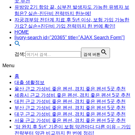
곳 추천
유방암 2기 항암 끝, 심부전 발생자도 가능한 유병자 보
험은? 실손·진단비 전략까지 한눈에!
자궁경부암 전단계 치료 후 5년 이상, 보험 가입 가능한
가요? 실손+진단비 가입 전략까지 한 번에 확인!
HOME
[ivory-search id="20365" title="AJAX Search Form"]
검색:
검색 버튼
Menu
홈
대출 생활정보
울산 근교 가성비 좋은 펜션, 경치 좋은 펜션 5곳 추천
세종시 근교 가성비 좋은 펜션, 경치 좋은 펜션 5곳 추천
대전 근교 가성비 좋은 펜션, 경치 좋은 펜션 5곳 추천
부산 근교 가성비 좋은 펜션, 경치 좋은 펜션 5곳 추천
대구 근교 가성비 좋은 펜션, 경치 좋은 펜션 5곳 추천
서울 근교 가성비 좋은 펜션, 경치 좋은 펜션 5곳 추천
‘암 완치 후 5년’ 기준이 보험 약관마다 다른 이유 – 가입
전략부터 약관 비교까지 한 번에 정리!