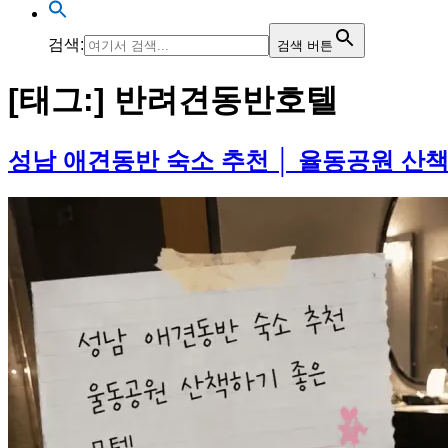
검색:
검색 버튼
[태그:]
반려견동반호텔
성남 애견동반 숙소 추천 │ 율동공원 산