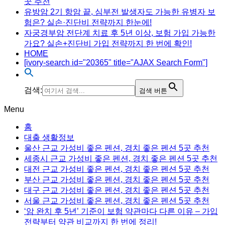
곳 추천
유방암 2기 항암 끝, 심부전 발생자도 가능한 유병자 보
험은? 실손·진단비 전략까지 한눈에!
자궁경부암 전단계 치료 후 5년 이상, 보험 가입 가능한
가요? 실손+진단비 가입 전략까지 한 번에 확인!
HOME
[ivory-search id="20365" title="AJAX Search Form"]
검색:
검색 버튼
Menu
홈
대출 생활정보
울산 근교 가성비 좋은 펜션, 경치 좋은 펜션 5곳 추천
세종시 근교 가성비 좋은 펜션, 경치 좋은 펜션 5곳 추천
대전 근교 가성비 좋은 펜션, 경치 좋은 펜션 5곳 추천
부산 근교 가성비 좋은 펜션, 경치 좋은 펜션 5곳 추천
대구 근교 가성비 좋은 펜션, 경치 좋은 펜션 5곳 추천
서울 근교 가성비 좋은 펜션, 경치 좋은 펜션 5곳 추천
‘암 완치 후 5년’ 기준이 보험 약관마다 다른 이유 – 가입
전략부터 약관 비교까지 한 번에 정리!