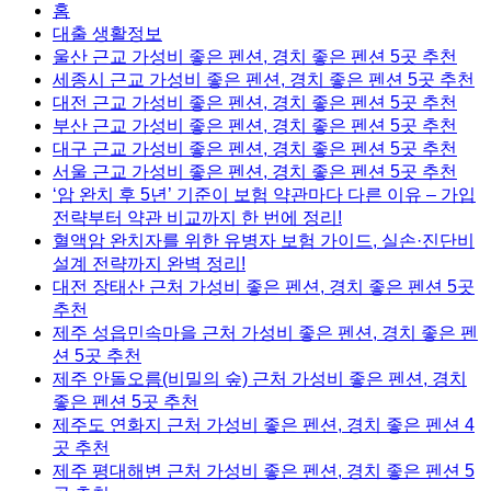
홈
대출 생활정보
울산 근교 가성비 좋은 펜션, 경치 좋은 펜션 5곳 추천
세종시 근교 가성비 좋은 펜션, 경치 좋은 펜션 5곳 추천
대전 근교 가성비 좋은 펜션, 경치 좋은 펜션 5곳 추천
부산 근교 가성비 좋은 펜션, 경치 좋은 펜션 5곳 추천
대구 근교 가성비 좋은 펜션, 경치 좋은 펜션 5곳 추천
서울 근교 가성비 좋은 펜션, 경치 좋은 펜션 5곳 추천
‘암 완치 후 5년’ 기준이 보험 약관마다 다른 이유 – 가입
전략부터 약관 비교까지 한 번에 정리!
혈액암 완치자를 위한 유병자 보험 가이드, 실손·진단비
설계 전략까지 완벽 정리!
대전 장태산 근처 가성비 좋은 펜션, 경치 좋은 펜션 5곳
추천
제주 성읍민속마을 근처 가성비 좋은 펜션, 경치 좋은 펜
션 5곳 추천
제주 안돌오름(비밀의 숲) 근처 가성비 좋은 펜션, 경치
좋은 펜션 5곳 추천
제주도 연화지 근처 가성비 좋은 펜션, 경치 좋은 펜션 4
곳 추천
제주 평대해변 근처 가성비 좋은 펜션, 경치 좋은 펜션 5