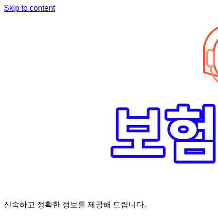
Skip to content
신속하고 정확한 정보를 제공해 드립니다.