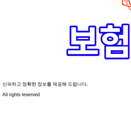
신속하고 정확한 정보를 제공해 드립니다.
All rights reserved