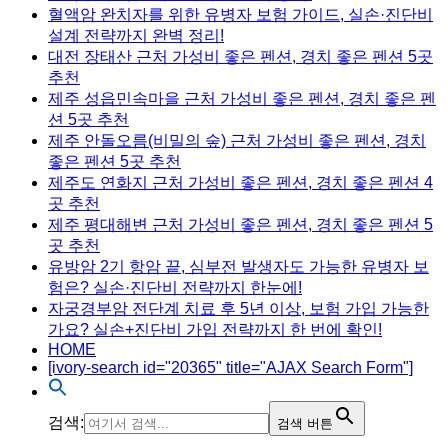
혈액암 완치자를 위한 유병자 보험 가이드, 실손·진단비
설계 전략까지 완벽 정리!
대전 장태산 근처 가성비 좋은 펜션, 경치 좋은 펜션 5곳
추천
제주 성읍민속마을 근처 가성비 좋은 펜션, 경치 좋은 펜
션 5곳 추천
제주 안돌오름(비밀의 숲) 근처 가성비 좋은 펜션, 경치
좋은 펜션 5곳 추천
제주도 연화지 근처 가성비 좋은 펜션, 경치 좋은 펜션 4
곳 추천
제주 평대해변 근처 가성비 좋은 펜션, 경치 좋은 펜션 5
곳 추천
유방암 2기 항암 끝, 심부전 발생자도 가능한 유병자 보
험은? 실손·진단비 전략까지 한눈에!
자궁경부암 전단계 치료 후 5년 이상, 보험 가입 가능한
가요? 실손+진단비 가입 전략까지 한 번에 확인!
HOME
[ivory-search id="20365" title="AJAX Search Form"]
검색:
검색 버튼