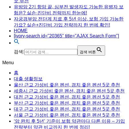
곳 추천
유방암 2기 항암 끝, 심부전 발생자도 가능한 유병자 보
험은? 실손·진단비 전략까지 한눈에!
자궁경부암 전단계 치료 후 5년 이상, 보험 가입 가능한
가요? 실손+진단비 가입 전략까지 한 번에 확인!
HOME
[ivory-search id="20365" title="AJAX Search Form"]
검색:
검색 버튼
Menu
홈
대출 생활정보
울산 근교 가성비 좋은 펜션, 경치 좋은 펜션 5곳 추천
세종시 근교 가성비 좋은 펜션, 경치 좋은 펜션 5곳 추천
대전 근교 가성비 좋은 펜션, 경치 좋은 펜션 5곳 추천
부산 근교 가성비 좋은 펜션, 경치 좋은 펜션 5곳 추천
대구 근교 가성비 좋은 펜션, 경치 좋은 펜션 5곳 추천
서울 근교 가성비 좋은 펜션, 경치 좋은 펜션 5곳 추천
‘암 완치 후 5년’ 기준이 보험 약관마다 다른 이유 – 가입
전략부터 약관 비교까지 한 번에 정리!