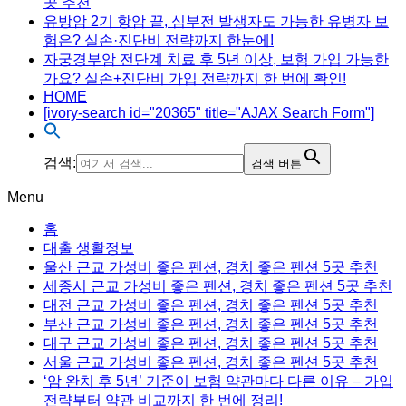
곳 추천
유방암 2기 항암 끝, 심부전 발생자도 가능한 유병자 보
험은? 실손·진단비 전략까지 한눈에!
자궁경부암 전단계 치료 후 5년 이상, 보험 가입 가능한
가요? 실손+진단비 가입 전략까지 한 번에 확인!
HOME
[ivory-search id="20365" title="AJAX Search Form"]
검색:
검색 버튼
Menu
홈
대출 생활정보
울산 근교 가성비 좋은 펜션, 경치 좋은 펜션 5곳 추천
세종시 근교 가성비 좋은 펜션, 경치 좋은 펜션 5곳 추천
대전 근교 가성비 좋은 펜션, 경치 좋은 펜션 5곳 추천
부산 근교 가성비 좋은 펜션, 경치 좋은 펜션 5곳 추천
대구 근교 가성비 좋은 펜션, 경치 좋은 펜션 5곳 추천
서울 근교 가성비 좋은 펜션, 경치 좋은 펜션 5곳 추천
‘암 완치 후 5년’ 기준이 보험 약관마다 다른 이유 – 가입
전략부터 약관 비교까지 한 번에 정리!