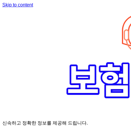
Skip to content
신속하고 정확한 정보를 제공해 드립니다.