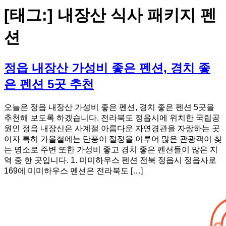
[태그:]
내장산 식사 패키지 펜
션
정읍 내장산 가성비 좋은 펜션, 경치 좋
은 펜션 5곳 추천
오늘은 정읍 내장산 가성비 좋은 펜션, 경치 좋은 펜션 5곳을
추천해 보도록 하겠습니다. 전라북도 정읍시에 위치한 국립공
원인 정읍 내장산은 사계절 아름다운 자연경관을 자랑하는 곳
이자 특히 가을철에는 단풍이 절정을 이루어 많은 관광객이 찾
는 명소로 주변 또한 가성비 좋고 경치 좋은 펜션들이 많은 지
역 중 한 곳입니다. 1. 미미하우스 펜션 전북 정읍시 정읍사로
169에 미미하우스 펜션은 전라북도 […]