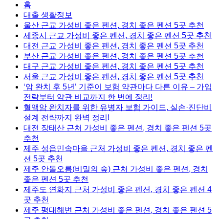
홈
대출 생활정보
울산 근교 가성비 좋은 펜션, 경치 좋은 펜션 5곳 추천
세종시 근교 가성비 좋은 펜션, 경치 좋은 펜션 5곳 추천
대전 근교 가성비 좋은 펜션, 경치 좋은 펜션 5곳 추천
부산 근교 가성비 좋은 펜션, 경치 좋은 펜션 5곳 추천
대구 근교 가성비 좋은 펜션, 경치 좋은 펜션 5곳 추천
서울 근교 가성비 좋은 펜션, 경치 좋은 펜션 5곳 추천
‘암 완치 후 5년’ 기준이 보험 약관마다 다른 이유 – 가입
전략부터 약관 비교까지 한 번에 정리!
혈액암 완치자를 위한 유병자 보험 가이드, 실손·진단비
설계 전략까지 완벽 정리!
대전 장태산 근처 가성비 좋은 펜션, 경치 좋은 펜션 5곳
추천
제주 성읍민속마을 근처 가성비 좋은 펜션, 경치 좋은 펜
션 5곳 추천
제주 안돌오름(비밀의 숲) 근처 가성비 좋은 펜션, 경치
좋은 펜션 5곳 추천
제주도 연화지 근처 가성비 좋은 펜션, 경치 좋은 펜션 4
곳 추천
제주 평대해변 근처 가성비 좋은 펜션, 경치 좋은 펜션 5