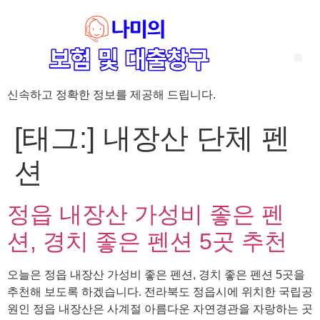
신속하고 정확한 정보를 제공해 드립니다.
‘암 완치 후 5년’ 기준이 보험 약관마다 다른 이유 – 가입 전략부터 약관 비교까지 한 번에 정리!
혈액암 완치자를 위한 유병자 보험 가이드, 실손·진단비 설계 전략까지 완벽 정리!
대전 장태산 근처 가성비 좋은 펜션, 경치 좋은 펜션 5곳 추천
제주 성읍민속마을 근처 가성비 좋은 펜션, 경치 좋은 펜션 5곳 추천
제주 안돌오름(비밀의 숲) 근처 가성비 좋은 펜션, 경치 좋은 펜션 5곳 추천
제주도 연화지 근처 가성비 좋은 펜션, 경치 좋은 펜션 4곳 추천
제주 평대해변 근처 가성비 좋은 펜션, 경치 좋은 펜션 5곳 추천
유방암 2기 항암 끝, 심부전 발생자도 가능한 유병자 보험은? 실손·진단비 전략까지 한눈에!
자궁경부암 전단계 치료 후 5년 이상, 보험 가입 가능한가요? 실손+진단비 가입 전략까지 한 번에 확인!
[태그:]
내장산 단체 펜
션
정읍 내장산 가성비 좋은 펜
션, 경치 좋은 펜션 5곳 추천
오늘은 정읍 내장산 가성비 좋은 펜션, 경치 좋은 펜션 5곳을
추천해 보도록 하겠습니다. 전라북도 정읍시에 위치한 국립공
원인 정읍 내장산은 사계절 아름다운 자연경관을 자랑하는 곳