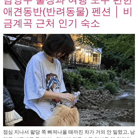
애견동반(반려동물) 펜션 │ 비
금계곡 근처 인기 숙소
점심 지나서 팔당 쪽 빠져나올 때까진 차가 거의 안 밀렸고, 남