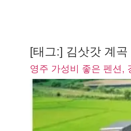
[태그:]
김삿갓 계곡
영주 가성비 좋은 펜션, 