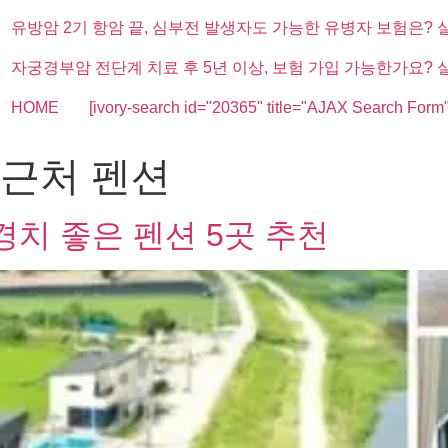
유방암 2기 항암 끝, 심부전 발생자도 가능한 유병자 보험은? 
자궁경부암 전단계 치료 후 5년 이상, 보험 가입 가능한가요? 
HOME
[ivory-search id="20365" title="AJAX Search Form"
 근처 펜션
경치 좋은 펜션 5곳 추천