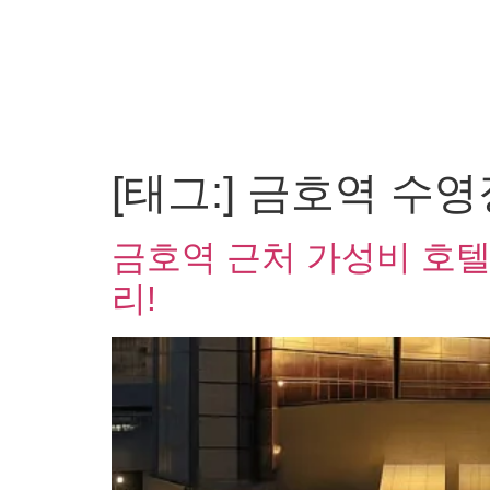
[태그:]
금호역 수영
금호역 근처 가성비 호텔 
리!