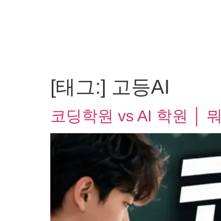
[태그:]
고등AI
코딩학원 vs AI 학원 │