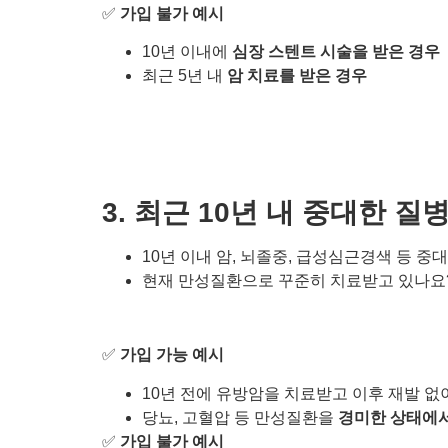
✅
가입 불가 예시
10년 이내에
심장 스텐트 시술을 받은 경우
최근 5년 내
암 치료를 받은 경우
3. 최근 10년 내 중대한 질
10년 이내 암, 뇌졸중, 급성심근경색 등 
현재 만성질환으로 꾸준히 치료받고 있나요
✅
가입 가능 예시
10년 전에 유방암을 치료받고 이후 재발 없
당뇨, 고혈압 등 만성질환을
경미한 상태에서
✅
가입 불가 예시