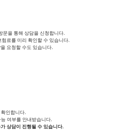
 방문을 통해 상담을 신청합니다.
보험료를 미리 확인할 수 있습니다.
담
을 요청할 수도 있습니다.
을 확인합니다.
가능 여부를 안내받습니다.
추가 상담이 진행될 수 있습니다.