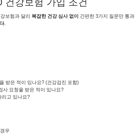
10 건강보험 가입 조건
 건강보험과 달리
복잡한 건강 심사 없이
간편한 3가지 질문만 통과
다.
을 받은 적이 있나요? (건강검진 포함)
검사 요청을 받은 적이 있나요?
다리고 있나요?
 경우