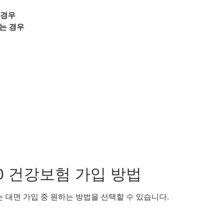
 경우
있는 경우
10 건강보험 가입 방법
는 대면 가입 중 원하는 방법을 선택할 수 있습니다.