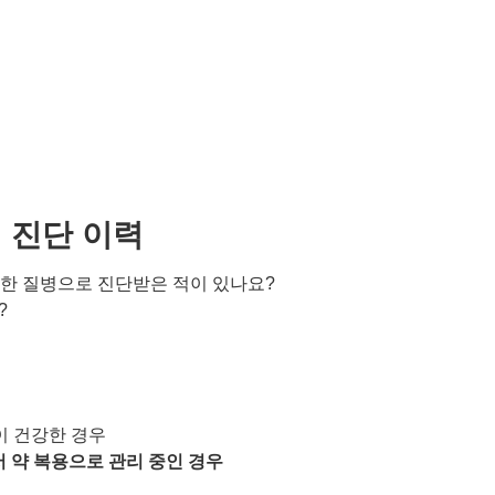
병 진단 이력
중대한 질병으로 진단받은 적이 있나요?
?
이 건강한 경우
 약 복용으로 관리 중인 경우