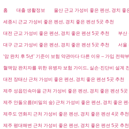
홈
대출 생활정보
울산 근교 가성비 좋은 펜션, 경치 좋
세종시 근교 가성비 좋은 펜션, 경치 좋은 펜션 5곳 추천
대전 근교 가성비 좋은 펜션, 경치 좋은 펜션 5곳 추천
부산 
대구 근교 가성비 좋은 펜션, 경치 좋은 펜션 5곳 추천
서울 
‘암 완치 후 5년’ 기준이 보험 약관마다 다른 이유 – 가입 전략
혈액암 완치자를 위한 유병자 보험 가이드, 실손·진단비 설계 
대전 장태산 근처 가성비 좋은 펜션, 경치 좋은 펜션 5곳 추천
제주 성읍민속마을 근처 가성비 좋은 펜션, 경치 좋은 펜션 5곳
제주 안돌오름(비밀의 숲) 근처 가성비 좋은 펜션, 경치 좋은 펜
제주도 연화지 근처 가성비 좋은 펜션, 경치 좋은 펜션 4곳 추천
제주 평대해변 근처 가성비 좋은 펜션, 경치 좋은 펜션 5곳 추천