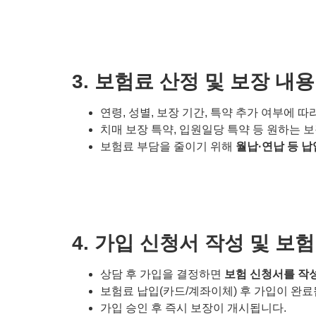
3. 보험료 산정 및 보장 내
연령, 성별, 보장 기간, 특약 추가 여부에 
치매 보장 특약, 입원일당 특약 등 원하는 
보험료 부담을 줄이기 위해
월납·연납 등 납
4. 가입 신청서 작성 및 보
상담 후 가입을 결정하면
보험 신청서를 작
보험료 납입(카드/계좌이체) 후 가입이 완료
가입 승인 후 즉시 보장이 개시됩니다.