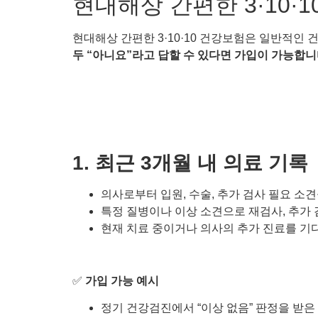
현대해상 간편한 3·10·
현대해상 간편한 3·10·10 건강보험은 일반적인
두 “아니요”라고 답할 수 있다면 가입이 가능합니
1. 최근 3개월 내 의료 기록
의사로부터 입원, 수술, 추가 검사 필요 소견
특정 질병이나 이상 소견으로 재검사, 추가 
현재 치료 중이거나 의사의 추가 진료를 기
✅
가입 가능 예시
정기 건강검진에서 “이상 없음” 판정을 받은