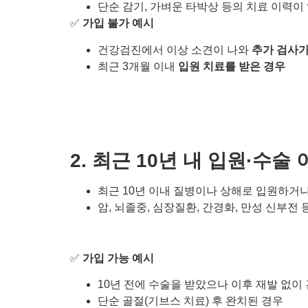
단순 감기, 가벼운 타박상 등의 치료 이력이
✅
가입 불가 예시
건강검진에서 이상 소견이 나와
추가 검사가
최근 3개월 이내
입원 치료를 받은 경우
2. 최근 10년 내 입원·수술
최근 10년 이내 질병이나 상해로 입원하거나
암, 뇌졸중, 심장질환, 간경화, 만성 신부전
✅
가입 가능 예시
10년 전에 수술을 받았으나 이후 재발 없이
단순 골절(기브스 치료) 후 완치된 경우