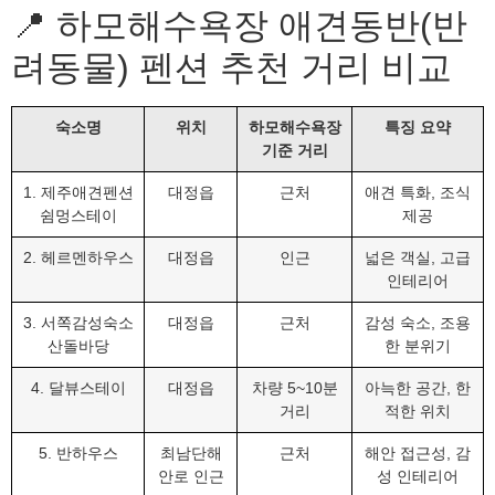
📍 하모해수욕장 애견동반(반
려동물) 펜션 추천 거리 비교
숙소명
위치
하모해수욕장
특징 요약
기준 거리
1. 제주애견펜션
대정읍
근처
애견 특화, 조식
쉼멍스테이
제공
2. 헤르멘하우스
대정읍
인근
넓은 객실, 고급
인테리어
3. 서쪽감성숙소
대정읍
근처
감성 숙소, 조용
산돌바당
한 분위기
4. 달뷰스테이
대정읍
차량 5~10분
아늑한 공간, 한
거리
적한 위치
5. 반하우스
최남단해
근처
해안 접근성, 감
안로 인근
성 인테리어