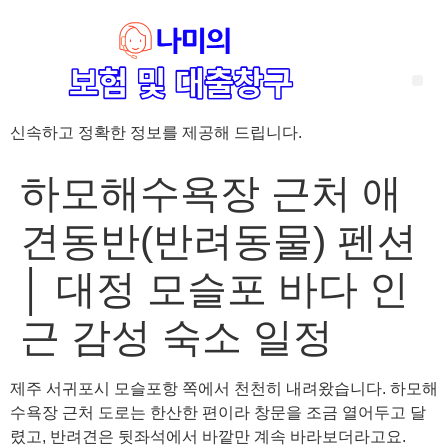
신속하고 정확한 정보를 제공해 드립니다.
‘암 완치 후 5년’ 기준이 보험 약관마다 다른 이유 – 가입 전략부터 약관 비교까지 한 번에 정리!
혈액암 완치자를 위한 유병자 보험 가이드, 실손·진단비 설계 전략까지 완벽 정리!
대전 장태산 근처 가성비 좋은 펜션, 경치 좋은 펜션 5곳 추천
제주 성읍민속마을 근처 가성비 좋은 펜션, 경치 좋은 펜션 5곳 추천
제주 안돌오름(비밀의 숲) 근처 가성비 좋은 펜션, 경치 좋은 펜션 5곳 추천
제주도 연화지 근처 가성비 좋은 펜션, 경치 좋은 펜션 4곳 추천
제주 평대해변 근처 가성비 좋은 펜션, 경치 좋은 펜션 5곳 추천
유방암 2기 항암 끝, 심부전 발생자도 가능한 유병자 보험은? 실손·진단비 전략까지 한눈에!
자궁경부암 전단계 치료 후 5년 이상, 보험 가입 가능한가요? 실손+진단비 가입 전략까지 한 번에 확인!
하모해수욕장 근처 애
견동반(반려동물) 펜션
│ 대정 모슬포 바다 인
근 감성 숙소 일정
제주 서귀포시 모슬포항 쪽에서 천천히 내려왔습니다. 하모해
수욕장 근처 도로는 한산한 편이라 창문을 조금 열어두고 달
렸고, 반려견은 뒷좌석에서 바깥만 계속 바라보더라고요.