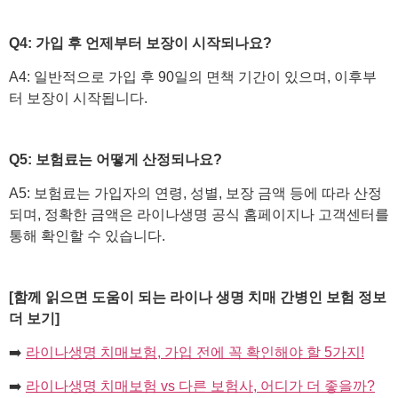
Q4: 가입 후 언제부터 보장이 시작되나요?
A4: 일반적으로 가입 후 90일의 면책 기간이 있으며, 이후부
터 보장이 시작됩니다.
Q5: 보험료는 어떻게 산정되나요?
A5: 보험료는 가입자의 연령, 성별, 보장 금액 등에 따라 산정
되며, 정확한 금액은 라이나생명 공식 홈페이지나 고객센터를
통해 확인할 수 있습니다.
[함께 읽으면 도움이 되는 라이나 생명 치매 간병인 보험 정보
더 보기]
➡️
라이나생명 치매보험, 가입 전에 꼭 확인해야 할 5가지!
➡️
라이나생명 치매보험 vs 다른 보험사, 어디가 더 좋을까?