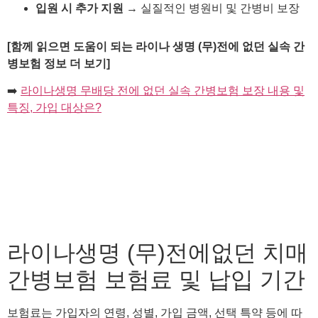
입원 시 추가 지원
→ 실질적인 병원비 및 간병비 보장
[함께 읽으면 도움이 되는 라이나 생명 (무)전에 없던 실속 간
병보험 정보 더 보기]
➡️
라이나생명 무배당 전에 없던 실속 간병보험 보장 내용 및
특징, 가입 대상은?
라이나생명 (무)전에없던 치매
간병보험 보험료 및 납입 기간
보험료는 가입자의 연령, 성별, 가입 금액, 선택 특약 등에 따