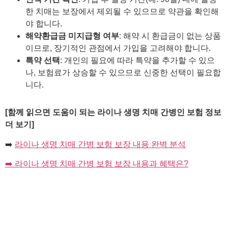
한 치매는 보장에서 제외될 수 있으므로 약관을 확인해
야 합니다.
해약환급금 미지급형 여부
: 해약 시 환급금이 없는 상품
이므로, 장기적인 관점에서 가입을 고려해야 합니다.
특약 선택
: 개인의 필요에 따라 특약을 추가할 수 있으
나, 보험료가 상승할 수 있으므로 신중한 선택이 필요합
니다.
[함께 읽으면 도움이 되는 라이나 생명 치매 간병인 보험 정보
더 보기]
➡️
라이나 생명 치매 간병 보험 보장 내용 완벽 분석
➡️ 라이나 생명 치매 간병 보험 보장 내용과 혜택은?