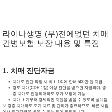
라이나생명 (무)전에없던 치매
간병보험 보장 내용 및 특징
1.
치매 진단자금
치매로 진단 확정 시 최초 1회에 한해 500만 원 지급
경도 치매(CDR 1점) 이상 진단을 받으면 지급되며, 중
증 치매로 진행되더라도 추가 보장이 가능
치매 초기부터 경제적인 지원을 받을 수 있도록 설계됨
💡 경증 치매라도 조기 치료 및 관리가 중요하므로, 빠른 시점
에서 진단자금을 받을 수 있는 점이 장점입니다.