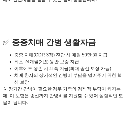
✅
중증치매 간병 생활자금
중증 치매(CDR 3점) 진단 시 매월 50만 원 지급
최초 24개월(2년) 동안 보증 지급
이후에도 생존 시 계속 지급(최대 종신 보장 가능)
치매 환자의 장기적인 간병비 부담을 덜어주기 위한 핵
심 보장
💡 장기간 간병이 필요한 경우 가족의 경제적 부담이 커지는
데, 이 보험은 종신까지 간병비를 지원할 수 있어 실질적인 도
움이 됩니다.