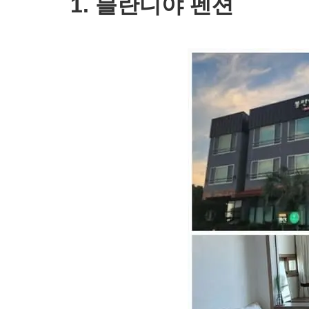
1. 블란디야 펜션