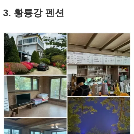
3. 황룡강 펜션