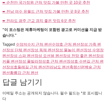
➨ 순천만 국가정원 근처 맛집 가볼 만한 곳 10곳 추천
➨ 전남 여수 유월드 근처 맛집 가볼 만한 곳 8곳 추천
➨ 전라도 광주 근교 경치 좋은 맛집 6곳 추천
“이 포스팅은 제휴마케팅이 포함된 광고로 커미션을 지급 받
습니다.”
Tagged
수양저수지 근처 펜션
수양호 근처 펜션
장성 가족 펜
션
장성 단체 펜션
장성 독채 펜션
장성 물놀이 펜션
장성 수영장
펜션
장성 스파 펜션
장성 오션뷰 펜션
장성 전망 좋은 펜션
장성
커플 펜션
장성 풀빌라
장성호 근처 펜션
장성호 수변길 근처 펜
션
장성호둘레길 근처 펜션
전라남도 펜션
축령산편백숲 근처
펜션
황룡강 근처 펜션
답글 남기기
이메일 주소는 공개되지 않습니다.
필수 필드는
*
로 표시됩니
다