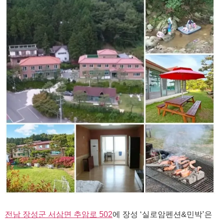
전남 장성군 서삼면 추암로 502
에 장성 ‘실로암펜션&민박’은