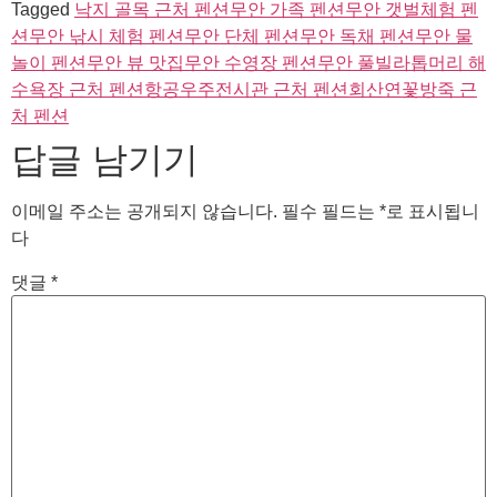
Tagged
낙지 골목 근처 펜션
무안 가족 펜션
무안 갯벌체험 펜
션
무안 낚시 체험 펜션
무안 단체 펜션
무안 독채 펜션
무안 물
놀이 펜션
무안 뷰 맛집
무안 수영장 펜션
무안 풀빌라
톱머리 해
수욕장 근처 펜션
항공우주전시관 근처 펜션
회산연꽃방죽 근
처 펜션
답글 남기기
이메일 주소는 공개되지 않습니다.
필수 필드는
*
로 표시됩니
다
댓글
*