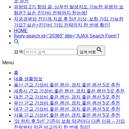
곳 추천
유방암 2기 항암 끝, 심부전 발생자도 가능한 유병자 보
험은? 실손·진단비 전략까지 한눈에!
자궁경부암 전단계 치료 후 5년 이상, 보험 가입 가능한
가요? 실손+진단비 가입 전략까지 한 번에 확인!
HOME
[ivory-search id="20365" title="AJAX Search Form"]
검색:
검색 버튼
Menu
홈
대출 생활정보
울산 근교 가성비 좋은 펜션, 경치 좋은 펜션 5곳 추천
세종시 근교 가성비 좋은 펜션, 경치 좋은 펜션 5곳 추천
대전 근교 가성비 좋은 펜션, 경치 좋은 펜션 5곳 추천
부산 근교 가성비 좋은 펜션, 경치 좋은 펜션 5곳 추천
대구 근교 가성비 좋은 펜션, 경치 좋은 펜션 5곳 추천
서울 근교 가성비 좋은 펜션, 경치 좋은 펜션 5곳 추천
‘암 완치 후 5년’ 기준이 보험 약관마다 다른 이유 – 가입
전략부터 약관 비교까지 한 번에 정리!