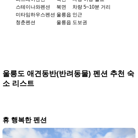
스테이나와펜션
북면
차량 5~10분 거리
미타임하우스펜션
울릉읍
인근
청춘펜션
울릉읍
도보권
울릉도 애견동반(반려동물) 펜션 추천 숙
소 리스트
휴 행복한 펜션