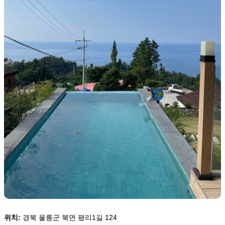
위치:
경북 울릉군 북면 평리1길 124