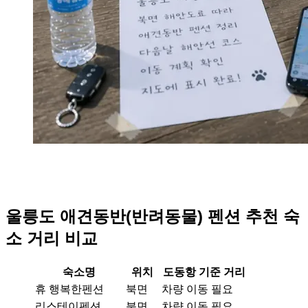
울릉도 애견동반(반려동물) 펜션 추천 숙
소 거리 비교
숙소명
위치
도동항 기준 거리
휴 행복한펜션
북면
차량 이동 필요
리스테이펜션
북면
차량 이동 필요