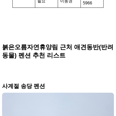
필요
이동권
5966
붉은오름자연휴양림 근처 애견동반(반려
동물) 펜션 추천 리스트
사계절 송당 펜션