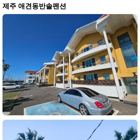
제주 애견동반솔펜션