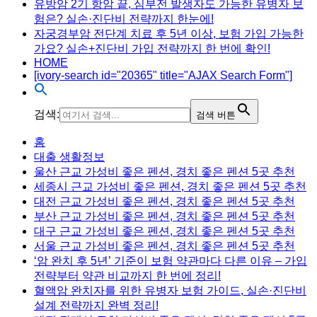
유방암 2기 항암 끝, 심부전 발생자도 가능한 유병자 보
험은? 실손·진단비 전략까지 한눈에!
자궁경부암 전단계 치료 후 5년 이상, 보험 가입 가능한
가요? 실손+진단비 가입 전략까지 한 번에 확인!
HOME
[ivory-search id="20365" title="AJAX Search Form"]
검색:
검색 버튼
Menu
홈
대출 생활정보
울산 근교 가성비 좋은 펜션, 경치 좋은 펜션 5곳 추천
세종시 근교 가성비 좋은 펜션, 경치 좋은 펜션 5곳 추천
대전 근교 가성비 좋은 펜션, 경치 좋은 펜션 5곳 추천
부산 근교 가성비 좋은 펜션, 경치 좋은 펜션 5곳 추천
대구 근교 가성비 좋은 펜션, 경치 좋은 펜션 5곳 추천
서울 근교 가성비 좋은 펜션, 경치 좋은 펜션 5곳 추천
‘암 완치 후 5년’ 기준이 보험 약관마다 다른 이유 – 가입
전략부터 약관 비교까지 한 번에 정리!
혈액암 완치자를 위한 유병자 보험 가이드, 실손·진단비
설계 전략까지 완벽 정리!