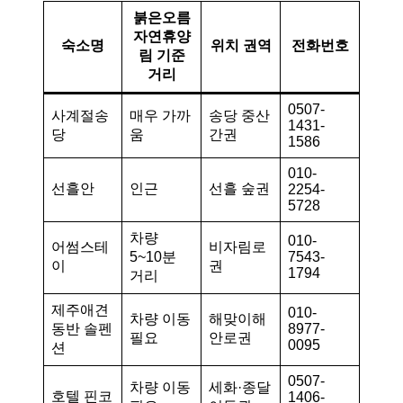
붉은오름
자연휴양
숙소명
위치 권역
전화번호
림 기준
거리
0507-
사계절송
매우 가까
송당 중산
1431-
당
움
간권
1586
010-
선흘안
인근
선흘 숲권
2254-
5728
차량
010-
어썸스테
비자림로
5~10분
7543-
이
권
1794
거리
제주애견
010-
차량 이동
해맞이해
동반 솔펜
8977-
필요
안로권
0095
션
0507-
차량 이동
세화·종달
호텔 핀코
1406-