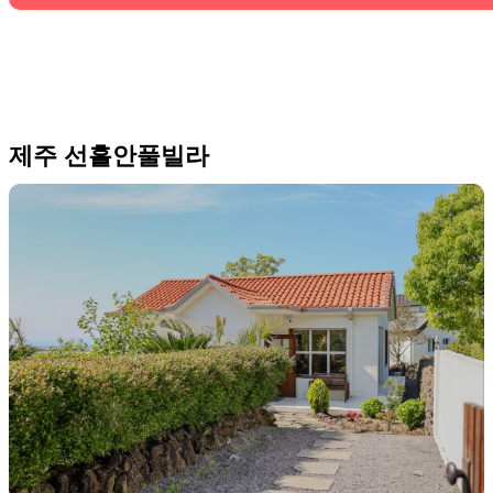
제주 선흘안풀빌라