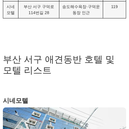
시네
부산 서구 구덕로
송도해수욕장·구덕운
119
모텔
114번길 28
동장 인근
부산 서구 애견동반 호텔 및
모텔 리스트
시네모텔