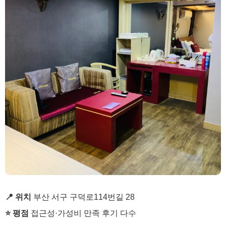
📍 위치
부산 서구 구덕로114번길 28
⭐ 평점
접근성·가성비 만족 후기 다수