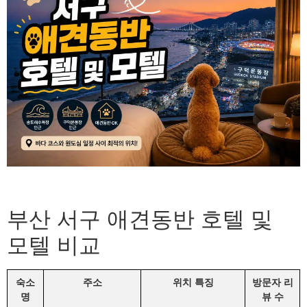
부산 서구 애견동반 호텔 및
모텔 비교
숙소
주소
위치 특징
방문자 리
명
뷰 수