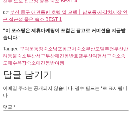
션뷰 도보 접근성 좋은 숙소 BEST 4
👉
부산 중구 애견동반 호텔 및 모텔 │ 남포동·자갈치시장 인
근 접근성 좋은 숙소 BEST 1
“이 포스팅은 제휴마케팅이 포함된 광고로 커미션을 지급받
습니다.”
Tagged
구덕운동장숙소
남포동근처숙소
부산모텔추천
부산반
려동물숙소
부산서구
부산애견동반호텔
부산여행
서구숙소
송
도해수욕장숙소
애견동반여행
답글 남기기
이메일 주소는 공개되지 않습니다.
필수 필드는
*
로 표시됩니
다
댓글
*