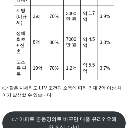
지방
약 1.7
3000
(비규
3억
70%
3.9%
만 원
억
제)
생애
최초
7000
약 4.5
8억
80%
3.8%
만 원
+ 신
억
혼
고소
약 5.5
득 단
10억
70%
1.2억
3.7%
억
독
👉 같은 시세라도 LTV 조건과 소득에 따라 최대 2억 이상 차
이가 발생할 수 있습니다.
👉 아파트 공동명의로 바꾸면 대출 유리? 오해
와 진실 7가지