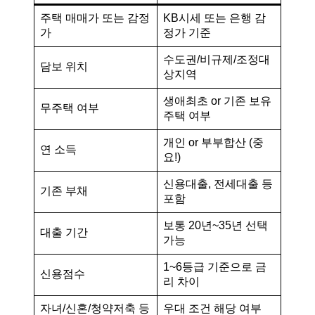
주택 매매가 또는 감정
KB시세 또는 은행 감
가
정가 기준
수도권/비규제/조정대
담보 위치
상지역
생애최초 or 기존 보유
무주택 여부
주택 여부
개인 or 부부합산 (중
연 소득
요!)
신용대출, 전세대출 등
기존 부채
포함
보통 20년~35년 선택
대출 기간
가능
1~6등급 기준으로 금
신용점수
리 차이
자녀/신혼/청약저축 등
우대 조건 해당 여부