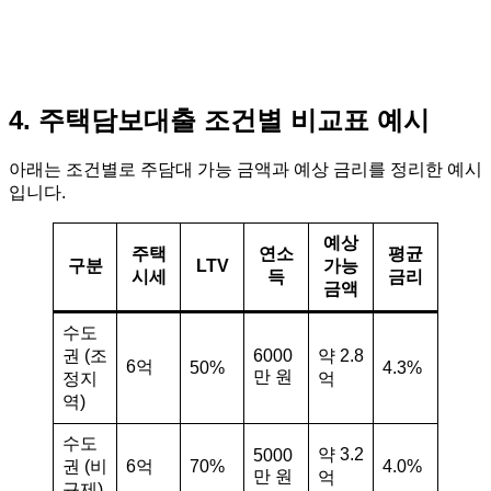
4. 주택담보대출 조건별 비교표 예시
아래는 조건별로 주담대 가능 금액과 예상 금리를 정리한 예시
입니다.
예상
주택
연소
평균
구분
LTV
가능
시세
득
금리
금액
수도
권 (조
6000
약 2.8
6억
50%
4.3%
만 원
정지
억
역)
수도
약 3.2
5000
권 (비
6억
70%
4.0%
만 원
억
규제)