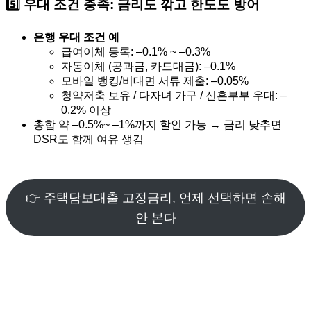
5️⃣
우대 조건 충족: 금리도 깎고 한도도 방어
은행 우대 조건 예
급여이체 등록: –0.1% ~ –0.3%
자동이체 (공과금, 카드대금): –0.1%
모바일 뱅킹/비대면 서류 제출: –0.05%
청약저축 보유 / 다자녀 가구 / 신혼부부 우대: –
0.2% 이상
총합 약 –0.5%~ –1%까지 할인 가능 → 금리 낮추면
DSR도 함께 여유 생김
👉 주택담보대출 고정금리, 언제 선택하면 손해
안 본다