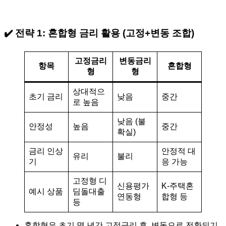
✔️ 전략 1:
혼합형 금리 활용 (고정+변동 조합)
고정금리
변동금리
항목
혼합형
형
형
상대적으
초기 금리
낮음
중간
로 높음
낮음 (불
안정성
높음
중간
확실)
금리 인상
안정적 대
유리
불리
기
응 가능
고정형 디
신용평가
K-주택혼
예시 상품
딤돌대출
연동형
합형 등
등
혼합형은 초기 몇 년간 고정금리 후, 변동으로 전환되기