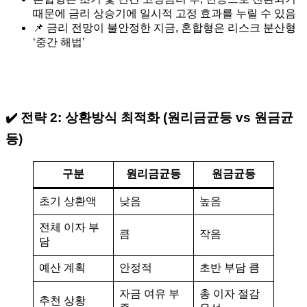
때문에 금리 상승기에 일시적 고정 효과를 누릴 수 있음
📌 금리 전망이 불안정한 지금, 혼합형은 리스크 분산형
‘중간 해법’
✔️ 전략 2:
상환방식 최적화 (원리금균등 vs 원금균
등)
구분
원리금균등
원금균등
초기 상환액
낮음
높음
전체 이자 부
큼
작음
담
예산 계획
안정적
초반 부담 큼
자금 여유 부
총 이자 절감
추천 상황