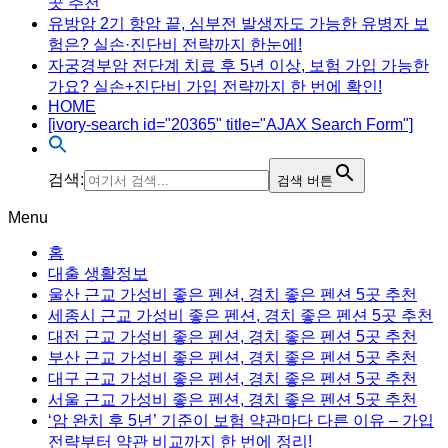
곳 추천
유방암 2기 항암 끝, 심부전 발생자도 가능한 유병자 보
험은? 실손·진단비 전략까지 한눈에!
자궁경부암 전단계 치료 후 5년 이상, 보험 가입 가능한
가요? 실손+진단비 가입 전략까지 한 번에 확인!
HOME
[ivory-search id="20365" title="AJAX Search Form"]
검색:
검색 버튼
Menu
홈
대출 생활정보
울산 근교 가성비 좋은 펜션, 경치 좋은 펜션 5곳 추천
세종시 근교 가성비 좋은 펜션, 경치 좋은 펜션 5곳 추천
대전 근교 가성비 좋은 펜션, 경치 좋은 펜션 5곳 추천
부산 근교 가성비 좋은 펜션, 경치 좋은 펜션 5곳 추천
대구 근교 가성비 좋은 펜션, 경치 좋은 펜션 5곳 추천
서울 근교 가성비 좋은 펜션, 경치 좋은 펜션 5곳 추천
‘암 완치 후 5년’ 기준이 보험 약관마다 다른 이유 – 가입
전략부터 약관 비교까지 한 번에 정리!