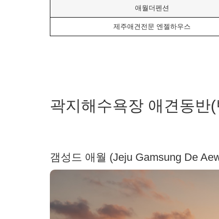
애월더펜션
제주애견전문 엔젤하우스
곽지해수욕장 애견동반(
갬성드 애월 (Jeju Gamsung De Aewo