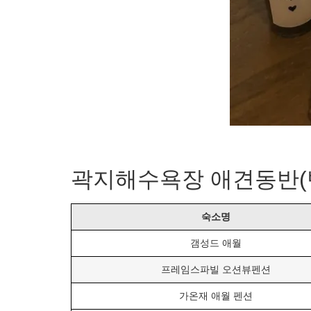
곽지해수욕장 애견동반(
숙소명
갬성드 애월
프레임스파빌 오션뷰펜션
가온재 애월 펜션