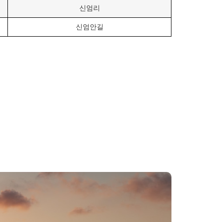
신엄리
신엄안길