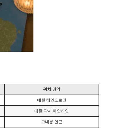
위치 권역
애월 해안도로권
애월·곽지 해안라인
고내봉 인근