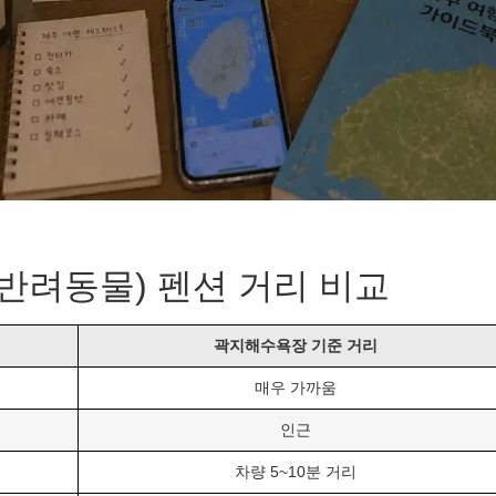
반려동물) 펜션 거리 비교
곽지해수욕장 기준 거리
매우 가까움
인근
차량 5~10분 거리