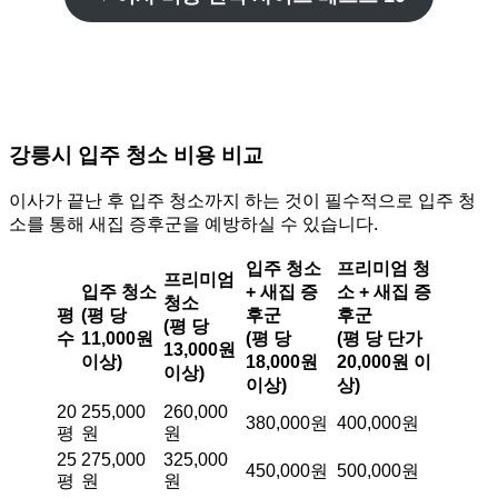
강릉시 입주 청소 비용 비교
이사가 끝난 후 입주 청소까지 하는 것이 필수적으로 입주 청
소를 통해 새집 증후군을 예방하실 수 있습니다.
입주 청소
프리미엄 청
프리미엄
입주 청소
+ 새집 증
소 + 새집 증
청소
평
(평 당
후군
후군
(평 당
수
11,000원
(평 당
(평 당 단가
13,000원
이상)
18,000원
20,000원 이
이상)
이상)
상)
20
255,000
260,000
380,000원
400,000원
평
원
원
25
275,000
325,000
450,000원
500,000원
평
원
원