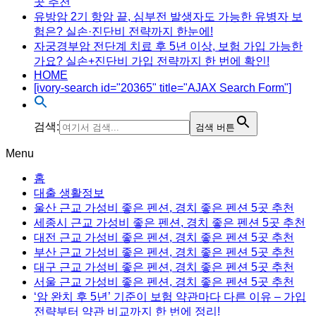
곳 추천
유방암 2기 항암 끝, 심부전 발생자도 가능한 유병자 보
험은? 실손·진단비 전략까지 한눈에!
자궁경부암 전단계 치료 후 5년 이상, 보험 가입 가능한
가요? 실손+진단비 가입 전략까지 한 번에 확인!
HOME
[ivory-search id="20365" title="AJAX Search Form"]
검색:
검색 버튼
Menu
홈
대출 생활정보
울산 근교 가성비 좋은 펜션, 경치 좋은 펜션 5곳 추천
세종시 근교 가성비 좋은 펜션, 경치 좋은 펜션 5곳 추천
대전 근교 가성비 좋은 펜션, 경치 좋은 펜션 5곳 추천
부산 근교 가성비 좋은 펜션, 경치 좋은 펜션 5곳 추천
대구 근교 가성비 좋은 펜션, 경치 좋은 펜션 5곳 추천
서울 근교 가성비 좋은 펜션, 경치 좋은 펜션 5곳 추천
‘암 완치 후 5년’ 기준이 보험 약관마다 다른 이유 – 가입
전략부터 약관 비교까지 한 번에 정리!