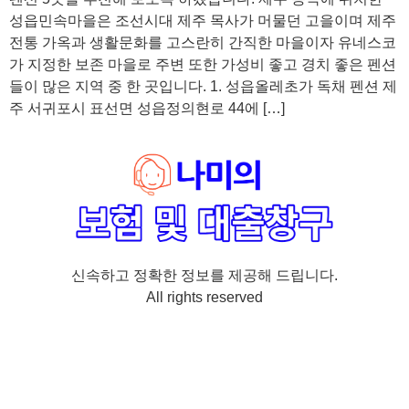
성읍민속마을은 조선시대 제주 목사가 머물던 고을이며 제주
전통 가옥과 생활문화를 고스란히 간직한 마을이자 유네스코
가 지정한 보존 마을로 주변 또한 가성비 좋고 경치 좋은 펜션
들이 많은 지역 중 한 곳입니다. 1. 성읍올레초가 독채 펜션 제
주 서귀포시 표선면 성읍정의현로 44에 […]
신속하고 정확한 정보를 제공해 드립니다.
All rights reserved