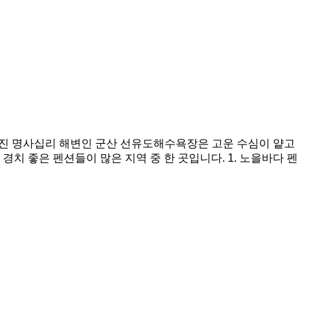
펼쳐진 명사십리 해변인 군산 선유도해수욕장은 고운 수심이 얕고
치 좋은 펜션들이 많은 지역 중 한 곳입니다. 1. 노을바다 펜