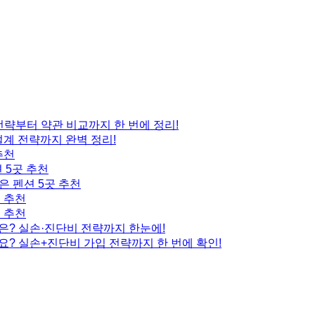
 전략부터 약관 비교까지 한 번에 정리!
설계 전략까지 완벽 정리!
추천
 5곳 추천
은 펜션 5곳 추천
곳 추천
곳 추천
은? 실손·진단비 전략까지 한눈에!
요? 실손+진단비 가입 전략까지 한 번에 확인!