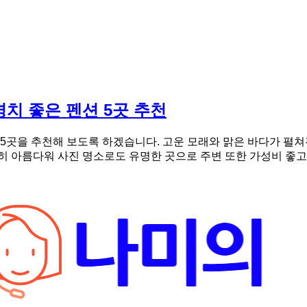
치 좋은 펜션 5곳 추천
 5곳을 추천해 보도록 하겠습니다. 고운 모래와 맑은 바다가 
 아름다워 사진 명소로도 유명한 곳으로 주변 또한 가성비 좋고 경