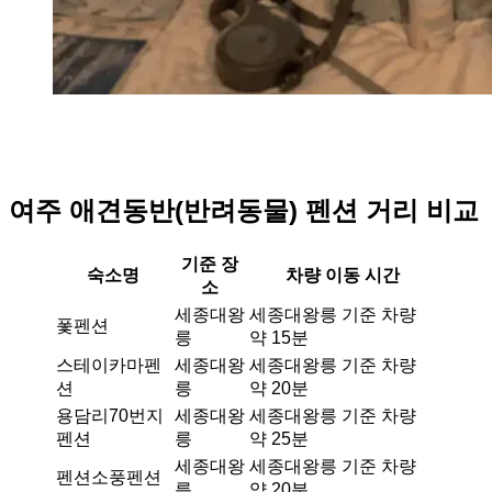
여주 애견동반(반려동물) 펜션 거리 비교
기준 장
숙소명
차량 이동 시간
소
세종대왕
세종대왕릉 기준 차량
퐃펜션
릉
약 15분
스테이카마펜
세종대왕
세종대왕릉 기준 차량
션
릉
약 20분
용담리70번지
세종대왕
세종대왕릉 기준 차량
펜션
릉
약 25분
세종대왕
세종대왕릉 기준 차량
펜션소풍펜션
릉
약 20분