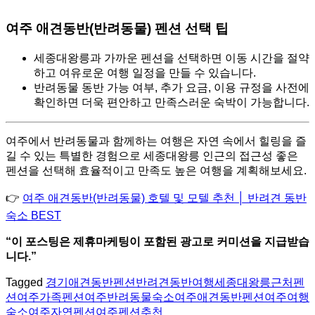
여주 애견동반(반려동물) 펜션 선택 팁
세종대왕릉과 가까운 펜션을 선택하면 이동 시간을 절약
하고 여유로운 여행 일정을 만들 수 있습니다.
반려동물 동반 가능 여부, 추가 요금, 이용 규정을 사전에
확인하면 더욱 편안하고 만족스러운 숙박이 가능합니다.
여주에서 반려동물과 함께하는 여행은 자연 속에서 힐링을 즐
길 수 있는 특별한 경험으로 세종대왕릉 인근의 접근성 좋은
펜션을 선택해 효율적이고 만족도 높은 여행을 계획해보세요.
👉
여주 애견동반(반려동물) 호텔 및 모텔 추천 │ 반려견 동반
숙소 BEST
“이 포스팅은 제휴마케팅이 포함된 광고로 커미션을 지급받습
니다.”
Tagged
경기애견동반펜션
반려견동반여행
세종대왕릉근처펜
션
여주가족펜션
여주반려동물숙소
여주애견동반펜션
여주여행
숙소
여주자연펜션
여주펜션추천