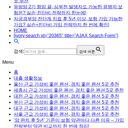
곳 추천
유방암 2기 항암 끝, 심부전 발생자도 가능한 유병자 보
험은? 실손·진단비 전략까지 한눈에!
자궁경부암 전단계 치료 후 5년 이상, 보험 가입 가능한
가요? 실손+진단비 가입 전략까지 한 번에 확인!
HOME
[ivory-search id="20365" title="AJAX Search Form"]
검색:
검색 버튼
Menu
홈
대출 생활정보
울산 근교 가성비 좋은 펜션, 경치 좋은 펜션 5곳 추천
세종시 근교 가성비 좋은 펜션, 경치 좋은 펜션 5곳 추천
대전 근교 가성비 좋은 펜션, 경치 좋은 펜션 5곳 추천
부산 근교 가성비 좋은 펜션, 경치 좋은 펜션 5곳 추천
대구 근교 가성비 좋은 펜션, 경치 좋은 펜션 5곳 추천
서울 근교 가성비 좋은 펜션, 경치 좋은 펜션 5곳 추천
‘암 완치 후 5년’ 기준이 보험 약관마다 다른 이유 – 가입
전략부터 약관 비교까지 한 번에 정리!