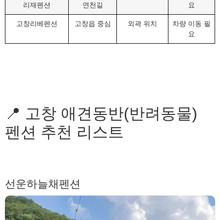
리재펜션
연천길
요
고창리베펜션
고창읍 중심
외곽 위치
차량 이동 필
요
📍 고창 애견동반(반려동물)
펜션 추천 리스트
선운하늘채펜션