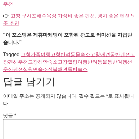
추천
👉
고창 구시포해수욕장 가성비 좋은 펜션, 경치 좋은 펜션 5
곳 추천
“이 포스팅은 제휴마케팅이 포함된 광고로 커미션을 지급받
습니다.”
Tagged
고창가족여행
고창반려동물숙소
고창애견동반펜션
고
창펜션추천
고창해안숙소
고창힐링여행
반려동물동반여행
선
운산펜션
심원면숙소
전북애견동반숙소
답글 남기기
이메일 주소는 공개되지 않습니다.
필수 필드는
*
로 표시됩니
다
댓글
*