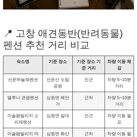
📍 고창 애견동반(반려동물)
펜션 추천 거리 비교
숙소명
기준 장소
기준 장소 기
차량 이동 체
준 거리
감
선운하늘채펜션
선운산 도립
인근
차량 5~10분
공원
거리
델루나 관광펜션
심원면 해안
근처
차량 5~10분
가
거리
이솔팜빌리지 소
심원면 일대
인근
차량 이동 필
리재펜션
요
이솔팜빌리지 마
심원면 화산
근처
차량 이동 필