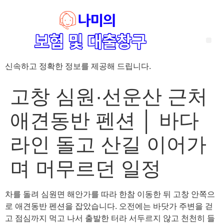
신속하고 정확한 정보를 제공해 드립니다.
‘암 완치 후 5년’ 기준이 보험 약관마다 다른 이유 – 가입 전략부터 약관 비교까지 한 번에 정리!
혈액암 완치자를 위한 유병자 보험 가이드, 실손·진단비 설계 전략까지 완벽 정리!
대전 장태산 근처 가성비 좋은 펜션, 경치 좋은 펜션 5곳 추천
제주 성읍민속마을 근처 가성비 좋은 펜션, 경치 좋은 펜션 5곳 추천
제주 안돌오름(비밀의 숲) 근처 가성비 좋은 펜션, 경치 좋은 펜션 5곳 추천
제주도 연화지 근처 가성비 좋은 펜션, 경치 좋은 펜션 4곳 추천
제주 평대해변 근처 가성비 좋은 펜션, 경치 좋은 펜션 5곳 추천
유방암 2기 항암 끝, 심부전 발생자도 가능한 유병자 보험은? 실손·진단비 전략까지 한눈에!
자궁경부암 전단계 치료 후 5년 이상, 보험 가입 가능한가요? 실손+진단비 가입 전략까지 한 번에 확인!
고창 심원·선운산 근처
애견동반 펜션 │ 바다
라인 돌고 산길 이어가
며 머무르던 일정
차를 돌려 심원면 해안가를 따라 한참 이동한 뒤 고창 안쪽으
로 애견동반 펜션을 잡았습니다. 오전에는 바닷가 주변을 걷
고 점심까지 먹고 나서 출발한 터라 서두르지 않고 천천히 들