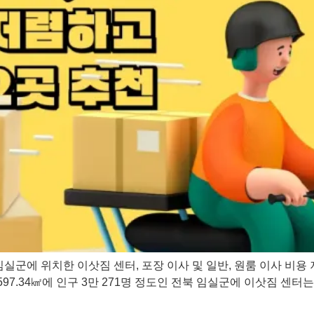
실군에 위치한 이삿짐 센터, 포장 이사 및 일반, 원룸 이사 비용
7.34㎢에 인구 3만 271명 정도인 전북 임실군에 이삿짐 센터는 집