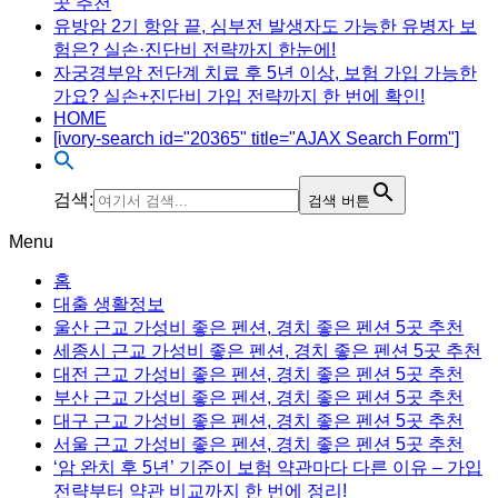
곳 추천
유방암 2기 항암 끝, 심부전 발생자도 가능한 유병자 보
험은? 실손·진단비 전략까지 한눈에!
자궁경부암 전단계 치료 후 5년 이상, 보험 가입 가능한
가요? 실손+진단비 가입 전략까지 한 번에 확인!
HOME
[ivory-search id="20365" title="AJAX Search Form"]
검색:
검색 버튼
Menu
홈
대출 생활정보
울산 근교 가성비 좋은 펜션, 경치 좋은 펜션 5곳 추천
세종시 근교 가성비 좋은 펜션, 경치 좋은 펜션 5곳 추천
대전 근교 가성비 좋은 펜션, 경치 좋은 펜션 5곳 추천
부산 근교 가성비 좋은 펜션, 경치 좋은 펜션 5곳 추천
대구 근교 가성비 좋은 펜션, 경치 좋은 펜션 5곳 추천
서울 근교 가성비 좋은 펜션, 경치 좋은 펜션 5곳 추천
‘암 완치 후 5년’ 기준이 보험 약관마다 다른 이유 – 가입
전략부터 약관 비교까지 한 번에 정리!