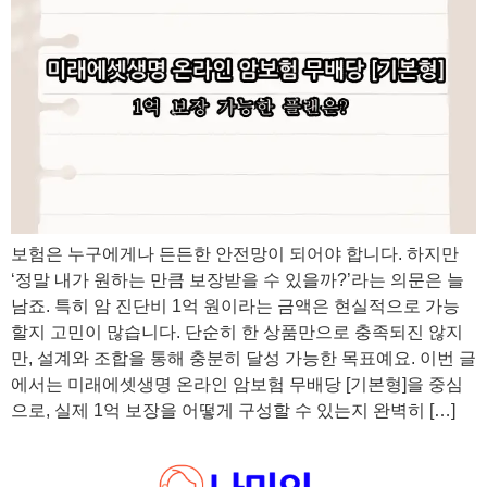
보험은 누구에게나 든든한 안전망이 되어야 합니다. 하지만
‘정말 내가 원하는 만큼 보장받을 수 있을까?’라는 의문은 늘
남죠. 특히 암 진단비 1억 원이라는 금액은 현실적으로 가능
할지 고민이 많습니다. 단순히 한 상품만으로 충족되진 않지
만, 설계와 조합을 통해 충분히 달성 가능한 목표예요. 이번 글
에서는 미래에셋생명 온라인 암보험 무배당 [기본형]을 중심
으로, 실제 1억 보장을 어떻게 구성할 수 있는지 완벽히 […]