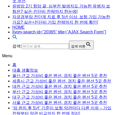
곳 추천
유방암 2기 항암 끝, 심부전 발생자도 가능한 유병자 보
험은? 실손·진단비 전략까지 한눈에!
자궁경부암 전단계 치료 후 5년 이상, 보험 가입 가능한
가요? 실손+진단비 가입 전략까지 한 번에 확인!
HOME
[ivory-search id="20365" title="AJAX Search Form"]
검색:
검색 버튼
Menu
홈
대출 생활정보
울산 근교 가성비 좋은 펜션, 경치 좋은 펜션 5곳 추천
세종시 근교 가성비 좋은 펜션, 경치 좋은 펜션 5곳 추천
대전 근교 가성비 좋은 펜션, 경치 좋은 펜션 5곳 추천
부산 근교 가성비 좋은 펜션, 경치 좋은 펜션 5곳 추천
대구 근교 가성비 좋은 펜션, 경치 좋은 펜션 5곳 추천
서울 근교 가성비 좋은 펜션, 경치 좋은 펜션 5곳 추천
‘암 완치 후 5년’ 기준이 보험 약관마다 다른 이유 – 가입
전략부터 약관 비교까지 한 번에 정리!