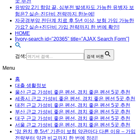
곳 추천
유방암 2기 항암 끝, 심부전 발생자도 가능한 유병자 보
험은? 실손·진단비 전략까지 한눈에!
자궁경부암 전단계 치료 후 5년 이상, 보험 가입 가능한
가요? 실손+진단비 가입 전략까지 한 번에 확인!
HOME
[ivory-search id="20365" title="AJAX Search Form"]
검색:
검색 버튼
Menu
홈
대출 생활정보
울산 근교 가성비 좋은 펜션, 경치 좋은 펜션 5곳 추천
세종시 근교 가성비 좋은 펜션, 경치 좋은 펜션 5곳 추천
대전 근교 가성비 좋은 펜션, 경치 좋은 펜션 5곳 추천
부산 근교 가성비 좋은 펜션, 경치 좋은 펜션 5곳 추천
대구 근교 가성비 좋은 펜션, 경치 좋은 펜션 5곳 추천
서울 근교 가성비 좋은 펜션, 경치 좋은 펜션 5곳 추천
‘암 완치 후 5년’ 기준이 보험 약관마다 다른 이유 – 가입
전략부터 약관 비교까지 한 번에 정리!