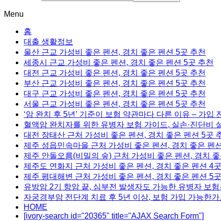
Menu
홈
대출 생활정보
울산 근교 가성비 좋은 펜션, 경치 좋은 펜션 5곳 추천
세종시 근교 가성비 좋은 펜션, 경치 좋은 펜션 5곳 추천
대전 근교 가성비 좋은 펜션, 경치 좋은 펜션 5곳 추천
부산 근교 가성비 좋은 펜션, 경치 좋은 펜션 5곳 추천
대구 근교 가성비 좋은 펜션, 경치 좋은 펜션 5곳 추천
서울 근교 가성비 좋은 펜션, 경치 좋은 펜션 5곳 추천
‘암 완치 후 5년’ 기준이 보험 약관마다 다른 이유 – 가입
혈액암 완치자를 위한 유병자 보험 가이드, 실손·진단비 
대전 장태산 근처 가성비 좋은 펜션, 경치 좋은 펜션 5곳 
제주 성읍민속마을 근처 가성비 좋은 펜션, 경치 좋은 펜션
제주 안돌오름(비밀의 숲) 근처 가성비 좋은 펜션, 경치 좋
제주도 연화지 근처 가성비 좋은 펜션, 경치 좋은 펜션 4
제주 평대해변 근처 가성비 좋은 펜션, 경치 좋은 펜션 5
유방암 2기 항암 끝, 심부전 발생자도 가능한 유병자 보험
자궁경부암 전단계 치료 후 5년 이상, 보험 가입 가능한가
HOME
[ivory-search id="20365" title="AJAX Search Form"]