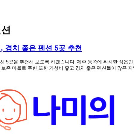
펜션
 경치 좋은 펜션 5곳 추천
펜션 5곳을 추천해 보도록 하겠습니다. 제주 동쪽에 위치한 성읍
존 마을로 주변 또한 가성비 좋고 경치 좋은 펜션들이 많은 지역 