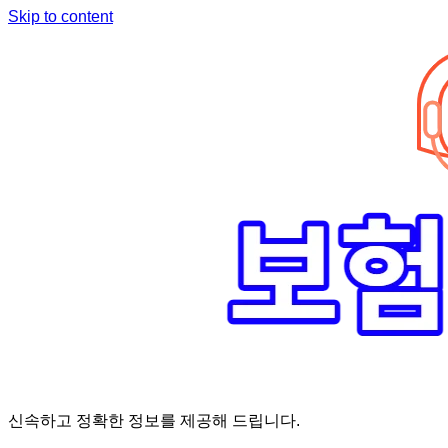
Skip to content
신속하고 정확한 정보를 제공해 드립니다.