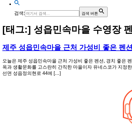
검색:
검색 버튼
[태그:]
성읍민속마을 수영장 
제주 성읍민속마을 근처 가성비 좋은 펜션,
오늘은 제주 성읍민속마을 근처 가성비 좋은 펜션, 경치 좋은 
옥과 생활문화를 고스란히 간직한 마을이자 유네스코가 지정한 보
선면 성읍정의현로 44에 […]