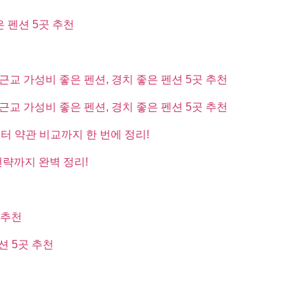
은 펜션 5곳 추천
근교 가성비 좋은 펜션, 경치 좋은 펜션 5곳 추천
근교 가성비 좋은 펜션, 경치 좋은 펜션 5곳 추천
부터 약관 비교까지 한 번에 정리!
전략까지 완벽 정리!
 추천
션 5곳 추천