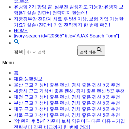
곳 추천
유방암 2기 항암 끝, 심부전 발생자도 가능한 유병자 보
험은? 실손·진단비 전략까지 한눈에!
자궁경부암 전단계 치료 후 5년 이상, 보험 가입 가능한
가요? 실손+진단비 가입 전략까지 한 번에 확인!
HOME
[ivory-search id="20365" title="AJAX Search Form"]
검색:
검색 버튼
Menu
홈
대출 생활정보
울산 근교 가성비 좋은 펜션, 경치 좋은 펜션 5곳 추천
세종시 근교 가성비 좋은 펜션, 경치 좋은 펜션 5곳 추천
대전 근교 가성비 좋은 펜션, 경치 좋은 펜션 5곳 추천
부산 근교 가성비 좋은 펜션, 경치 좋은 펜션 5곳 추천
대구 근교 가성비 좋은 펜션, 경치 좋은 펜션 5곳 추천
서울 근교 가성비 좋은 펜션, 경치 좋은 펜션 5곳 추천
‘암 완치 후 5년’ 기준이 보험 약관마다 다른 이유 – 가입
전략부터 약관 비교까지 한 번에 정리!