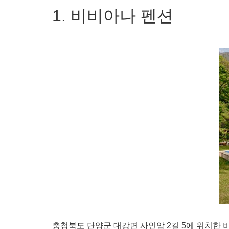
1. 비비아나 펜션
충청북도 단양군 대강면 사인암 2길 5에 위치한 