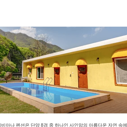
비비아나 펜션은 단양 8경 중 하나인 사인암의 아름다운 자연 속